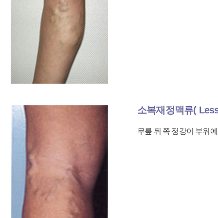
소복재정맥류( Lesser
무릎 뒤 쪽 정강이 부위