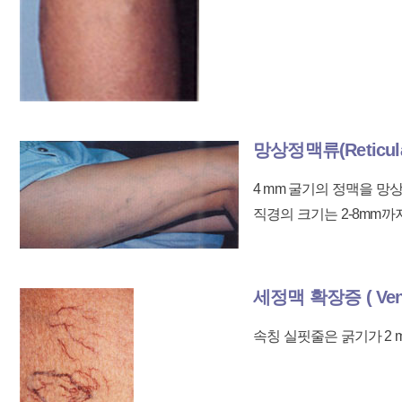
망상정맥류(Reticular
4 mm 굴기의 정맥을 
직경의 크기는 2-8mm까
세정맥 확장증 ( Venul
속칭 실핏줄은 굵기가 2 