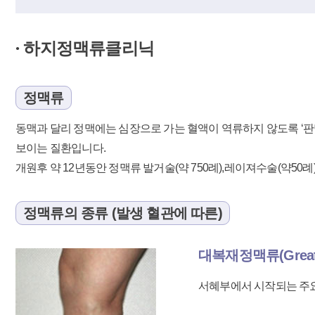
하지정맥류클리닉
●
정맥류
동맥과 달리 정맥에는 심장으로 가는 혈액이 역류하지 않도록 ‘판
보이는 질환입니다.
개원후 약 12년동안 정맥류 발거술(약 750례),레이져수술(약50례)
정맥류의 종류 (발생 혈관에 따른)
대복재정맥류(Greater
서혜부에서 시작되는 주요