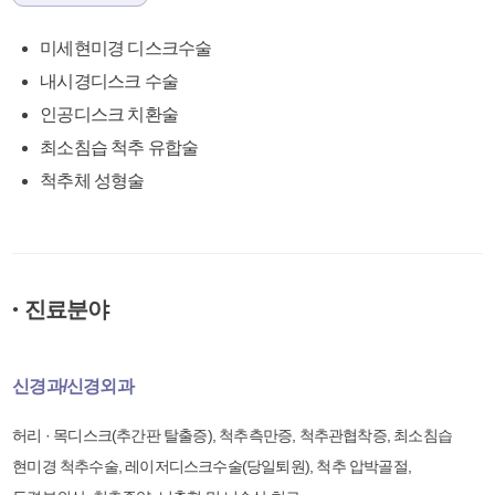
미세현미경 디스크수술
내시경디스크 수술
인공디스크 치환술
최소침습 척추 유합술
척추체 성형술
진료분야
●
신경과/신경외과
허리 · 목디스크(추간판 탈출증), 척추측만증, 척추관협착증, 최소침습
현미경 척추수술, 레이저디스크수술(당일퇴원), 척추 압박골절,