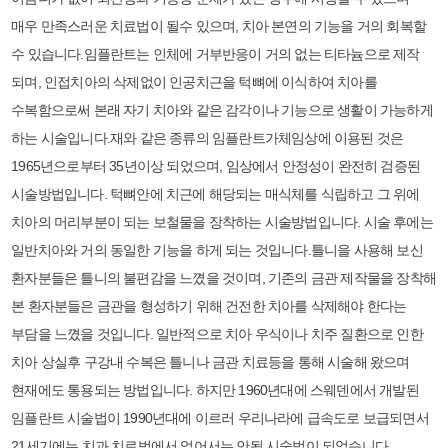
매우 만족스러운 치료법이 될수 있으며, 치아 본연의 기능을 거의 회복할
수 있습니다.임플란트는 인체에 거부반응이 거의 없는 티타늄으로 제작
되며, 인접치아의 삭제없이 인공치근을 턱뼈에 이식하여 치아를
수복함으로써 본래 자기 치아와 같은 감각이나 기능으로 생활이 가능하게
하는 시술입니다.재와 같은 종류의 임플란트가체임상에 이용된 것은
1965년으로부터 35년이상 되었으며, 임상에서 안정성이 완전히 검증된
시술방법입니다. 턱뼈안에 치근에 해당되는 매식체를 식립하고 그 위에
치아의 머리부분이 되는 보철물을 장착하는 시술방법입니다. 시술 후에는
일반치아와 거의 동일한 기능을 하게 되는 것입니다.틀니을 사용해 보신
환자분들은 틀니의 불편감을 느꼈을 것이며, 기존의 금관 제작물을 장착해
본 환자분들은 금관을 형성하기 위해 건전한 치아를 삭제해야 한다는
부담을 느꼈을 것입니다. 일반적으로 치아 우식이나 치주 질환으로 인한
치아 상실후 구강내 수복은 틀니나 금관 치료등을 통해 시술해 왔으며
현재에도 통용되는 방법입니다. 하지만 1960년대에 스웨덴에서 개발된
임플란트 시술법이 1990년대에 이르러 우리나라에 급속도로 보급되면서
21세기에는 치과 치료법에서 없어서는 안될 시술법이 되었습니다.