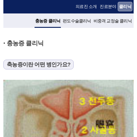
의료진 소개
진료분야
클리닉
충농증 클리닉
편도수술클리닉
비중격 교정술 클리닉
충농증 클리닉
●
축농증이란 어떤 병인가요?