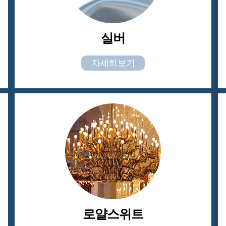
실버
자세히보기
로얄스위트