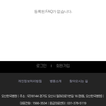
등록된 FAQ가 없습니다.
로그인
회원가입
개인정보처리방침
병원소개
찾아오시는 길
오산한국병원│주소 : 우)18144 경기도 오산시 밀머리로1번길 16 (원동, 오산한국병원)│
대표전화 : 1566-3534│응급의료센터 : 031-378-5119