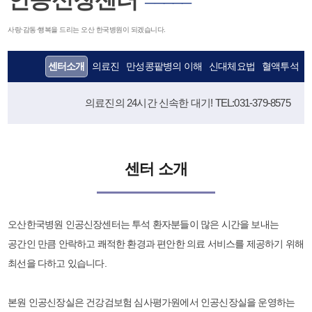
인공신장센터
─────
사랑·감동·행복을 드리는 오산 한국병원이 되겠습니다.
센터소개
의료진
만성콩팥병의 이해
신대체요법
혈액투석
의료진의 24시간 신속한 대기! TEL:031-379-8575
센터 소개
오산한국병원 인공신장센터는 투석 환자분들이 많은 시간을 보내는
공간인 만큼 안락하고 쾌적한 환경과 편안한 의료 서비스를 제공하기 위해
최선을 다하고 있습니다.
본원 인공신장실은 건강검보험 심사평가원에서 인공신장실을 운영하는