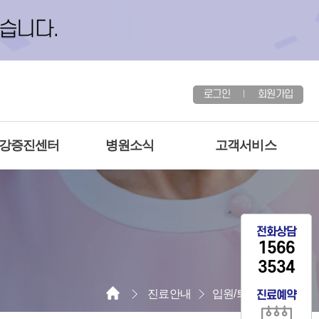
로그인
회원가입
건강증진센터
병원소식
고객서비스
전화상담
1566
3534
진료안내
입원/퇴원 진료안내
진료예약