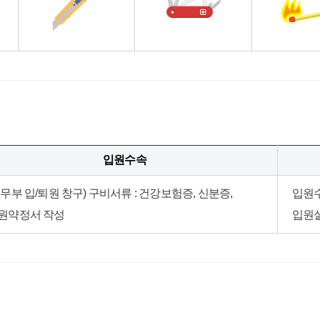
입원수속
원무부 입/퇴원 창구) 구비서류 : 건강보험증, 신분증,
입원수
원약정서 작성
입원