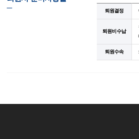
─
퇴원결정
퇴원비수납
퇴원수속