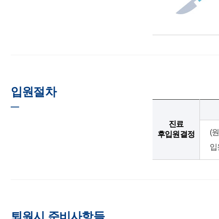
입원절차
─
진료
(
후입원결정
입
퇴원시 준비사항들