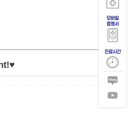
모바일
증명서
진료시간
t!♥