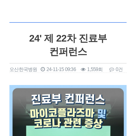
24' 제 22차 진료부
컨퍼런스
오산한국병원
24-11-15 09:36
1,559회
0건
본문