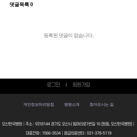
댓글목록
0
등록된 댓글이 없습니다.
로그인
회원가입
개인정보처리방침
병원소개
찾아오시는 길
오산한국병원│주소 : 우)18144 경기도 오산시 밀머리로1번길 16 (원동, 오산한국병원)│
대표전화 : 1566-3534│응급의료센터 : 031-378-5119