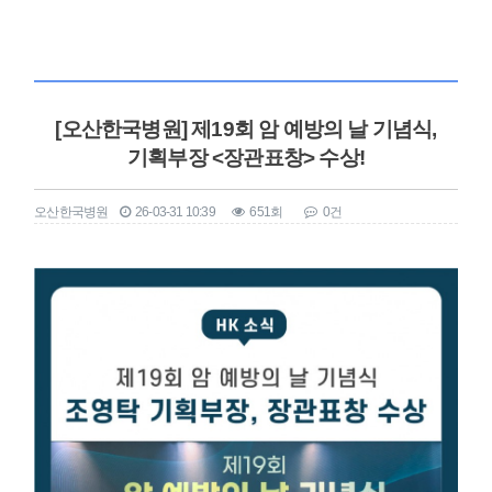
[오산한국병원] 제19회 암 예방의 날 기념식,
기획부장 <장관표창> 수상!
오산한국병원
26-03-31 10:39
651회
0건
본문