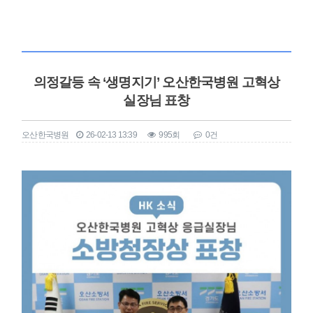
의정갈등 속 ‘생명지기’ 오산한국병원 고혁상
실장님 표창
오산한국병원
26-02-13 13:39
995회
0건
본문