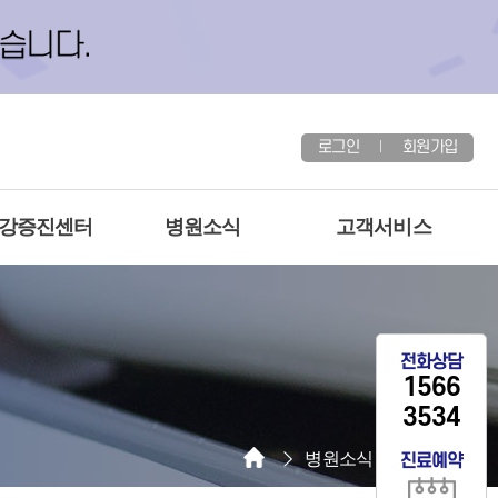
로그인
회원가입
건강증진센터
병원소식
고객서비스
전화상담
1566
3534
병원소식
공지사항
진료예약