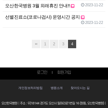
2023-11-22
오산한국병원 3월 외래휴진 안내!!
선별진료소(코로나검사) 운영시간 공지
2023-11-22
1
2
3
4
로그인
회원가입
개인정보처리방침
병원소개
찾아오시는 길
오산한국병원│주소 : 우)18144 경기도 오산시 밀머리로1번길 16 (원동, 오산한국병원)│